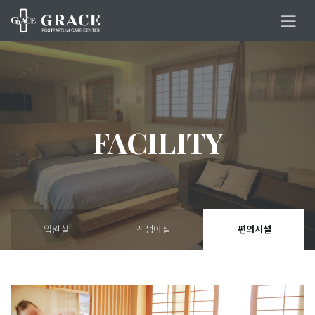
FACILITY
입원실
신생아실
편의시설